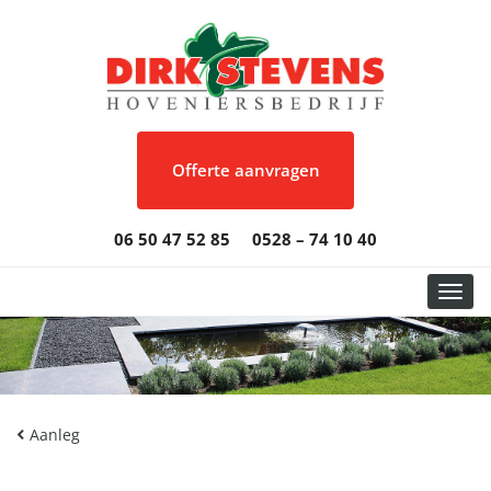
Offerte aanvragen
06 50 47 52 85
0528 – 74 10 40
Toggl
Aanleg