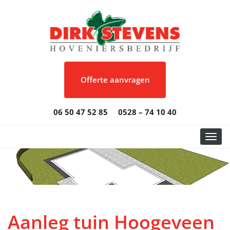
Offerte aanvragen
06 50 47 52 85
0528 – 74 10 40
Toggl
Aanleg tuin Hoogeveen