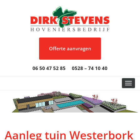
Offerte aanvragen
06 50 47 52 85
0528 – 74 10 40
Toggl
Aanleg tuin Westerbork