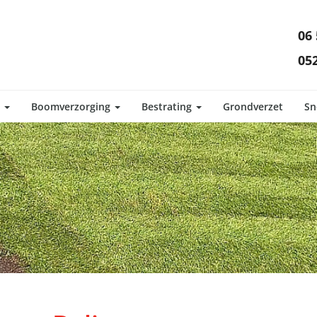
06 
052
d
Boomverzorging
Bestrating
Grondverzet
Sn