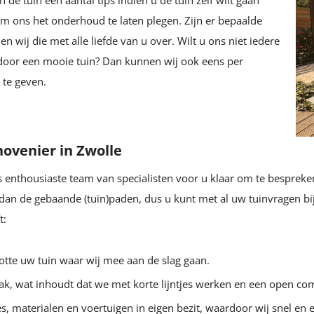
n de tuin een aantal tips indien u de tuin zelf wilt gaan
 ons het onderhoud te laten plegen. Zijn er bepaalde
n wij die met alle liefde van u over. Wilt u ons niet iedere
 door een mooie tuin? Dan kunnen wij ook eens per
 te geven.
hovenier in Zwolle
ns enthousiaste team van specialisten voor u klaar om te bespre
 dan de gebaande (tuin)paden, dus u kunt met al uw tuinvragen bij
t:
lotte uw tuin waar wij mee aan de slag gaan.
ak, wat inhoudt dat we met korte lijntjes werken en een open co
 materialen en voertuigen in eigen bezit, waardoor wij snel en e