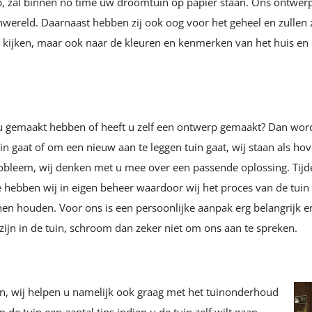
, zal binnen no time uw droomtuin op papier staan. Ons ontwerp
nwereld. Daarnaast hebben zij ook oog voor het geheel en zullen z
 te kijken, maar ook naar de kleuren en kenmerken van het huis en
u gemaakt hebben of heeft u zelf een ontwerp gemaakt? Dan wordt
 gaat of om een nieuw aan te leggen tuin gaat, wij staan als hov
bleem, wij denken met u mee over een passende oplossing. Tij
hebben wij in eigen beheer waardoor wij het proces van de tuin a
en houden. Voor ons is een persoonlijke aanpak erg belangrijk 
zijn in de tuin, schroom dan zeker niet om ons aan te spreken.
n, wij helpen u namelijk ook graag met het tuinonderhoud